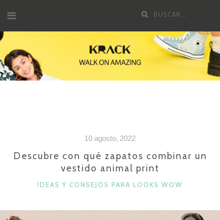
Saltar
Buscar
al
por:
contenido
10 agosto, 2022
Descubre con qué zapatos combinar un
vestido animal print
CATEGORÍAS
IDEAS Y CONSEJOS PARA LOOKS WOW