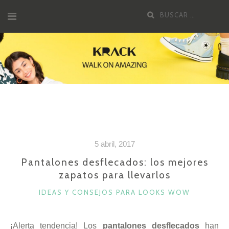
Saltar
Buscar
al
por:
contenido
5 abril, 2017
Pantalones desflecados: los mejores
zapatos para llevarlos
CATEGORÍAS
IDEAS Y CONSEJOS PARA LOOKS WOW
¡Alerta tendencia! Los
pantalones desflecados
han