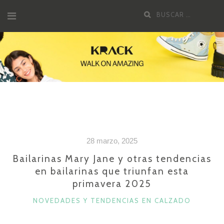
Saltar
Buscar
al
por:
contenido
28 marzo, 2025
Bailarinas Mary Jane y otras tendencias
en bailarinas que triunfan esta
primavera 2025
CATEGORÍAS
NOVEDADES Y TENDENCIAS EN CALZADO