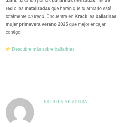
Jane
, pasando por las
bailarinas trenzadas
, las
de
red
o las
metalizadas
que harán que tu armario esté
totalmente
on trend
. Encuentra en
Krack
las
bailarinas
mujer primavera verano 2025
que mejor encajan
contigo.
Descubre más sobre bailarinas
ESTRELA VILACOBA