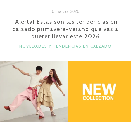
SON
6 marzo, 2026
LAS
CLAVES
¡Alerta! Estas son las tendencias en
calzado primavera-verano que vas a
QUE
querer llevar este 2026
ESTABAS
BUSCANDO»
CATEGORÍAS
NOVEDADES Y TENDENCIAS EN CALZADO