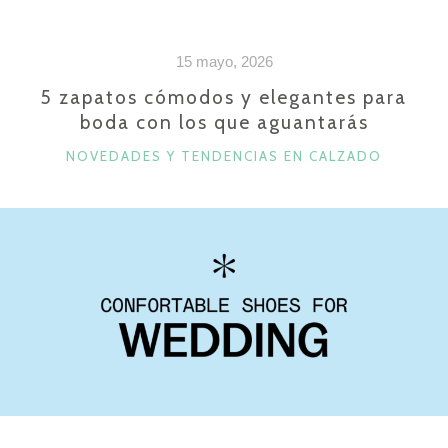
ESTÁN
DE
15 mayo, 2026
MODA
ESTA
5 zapatos cómodos y elegantes para
boda con los que aguantarás
PRIMAVERA
2026»
CATEGORÍAS
NOVEDADES Y TENDENCIAS EN CALZADO