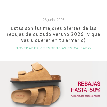
TIPS
E
IDEAS
26 junio, 2026
PARA
TUS
Estas son las mejores ofertas de las
rebajas de calzado verano 2026 (y que
LOOKS
vas a querer en tu armario)
CON
BAILARINAS
CATEGORÍAS
NOVEDADES Y TENDENCIAS EN CALZADO
DEPORTIVAS»