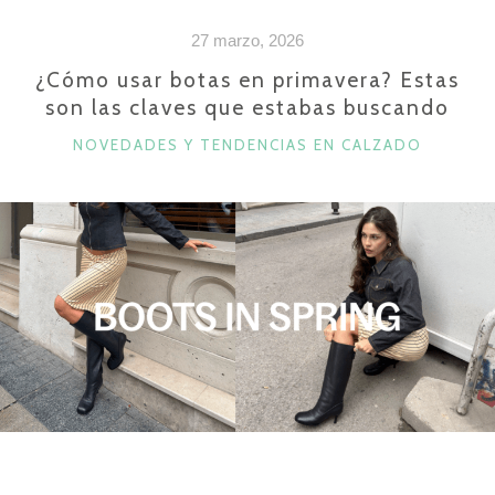
DE
27 marzo, 2026
LA
MADRE:
¿Cómo usar botas en primavera? Estas
son las claves que estabas buscando
ZAPATOS,
ZAPATILLAS,
CATEGORÍAS
NOVEDADES Y TENDENCIAS EN CALZADO
COMPLEMENTOS
Y
MÁS»