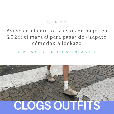
OFERTAS
DE
LAS
5 junio, 2026
REBAJAS
DE
Así se combinan los zuecos de mujer en
2026: el manual para pasar de «zapato
CALZADO
cómodo» a lookazo
VERANO
2026
CATEGORÍAS
NOVEDADES Y TENDENCIAS EN CALZADO
(Y
QUE
VAS
A
QUERER
EN
TU
ARMARIO)»