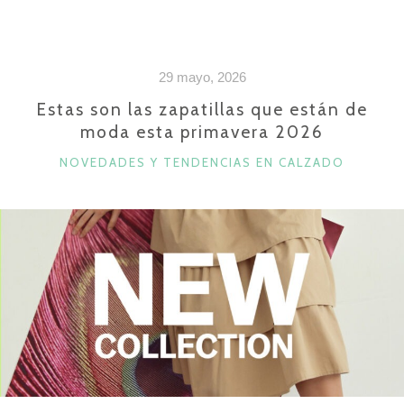
ZUECOS
DE
MUJER
29 mayo, 2026
EN
2026:
Estas son las zapatillas que están de
moda esta primavera 2026
EL
MANUAL
CATEGORÍAS
NOVEDADES Y TENDENCIAS EN CALZADO
PARA
PASAR
DE
«ZAPATO
CÓMODO»
A
LOOKAZO»