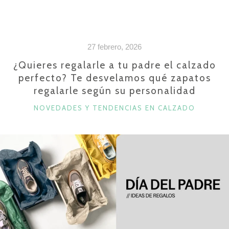
TENDENCIAS
EN
CALZADO
27 febrero, 2026
PRIMAVERA-
VERANO
¿Quieres regalarle a tu padre el calzado
perfecto? Te desvelamos qué zapatos
QUE
regalarle según su personalidad
VAS
A
CATEGORÍAS
NOVEDADES Y TENDENCIAS EN CALZADO
QUERER
LLEVAR
ESTE
2026»