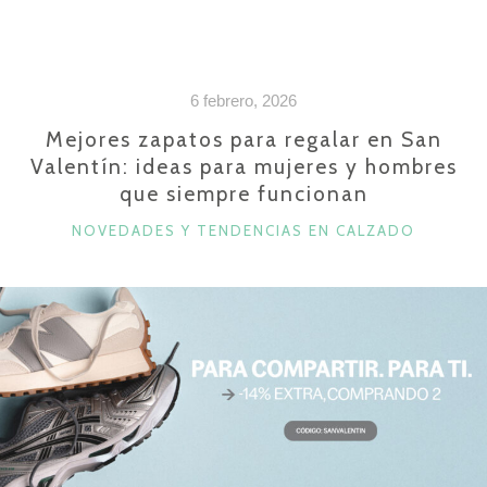
PADRE
EL
CALZADO
6 febrero, 2026
PERFECTO?
TE
Mejores zapatos para regalar en San
Valentín: ideas para mujeres y hombres
DESVELAMOS
que siempre funcionan
QUÉ
ZAPATOS
CATEGORÍAS
NOVEDADES Y TENDENCIAS EN CALZADO
REGALARLE
SEGÚN
SU
PERSONALIDAD»