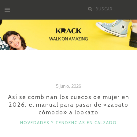
Saltar
Buscar
al
por:
contenido
5 junio, 2026
Así se combinan los zuecos de mujer en
2026: el manual para pasar de «zapato
cómodo» a lookazo
CATEGORÍAS
NOVEDADES Y TENDENCIAS EN CALZADO