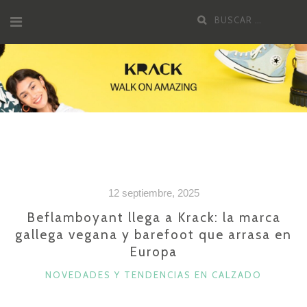
Saltar
Buscar
al
por:
contenido
12 septiembre, 2025
Beflamboyant llega a Krack: la marca
gallega vegana y barefoot que arrasa en
Europa
CATEGORÍAS
NOVEDADES Y TENDENCIAS EN CALZADO