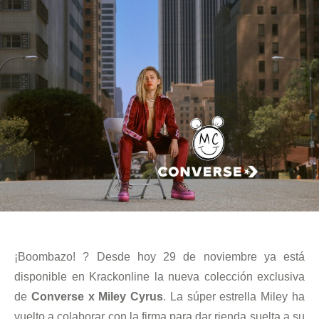
¡Boombazo! ? Desde hoy 29 de noviembre ya está
disponible en Krackonline la nueva colección exclusiva
de
Converse x Miley Cyrus
. La súper estrella Miley ha
vuelto a colaborar con la firma para dar rienda suelta a su