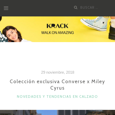
Saltar
Buscar
al
por:
contenido
29 noviembre, 2018
Colección exclusiva Converse x Miley
Cyrus
CATEGORÍAS
NOVEDADES Y TENDENCIAS EN CALZADO