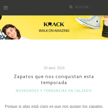
Saltar
Buscar
al
por:
contenido
29 abril, 2016
Zapatos que nos conquistan esta
temporada
CATEGORÍAS
NOVEDADES Y TENDENCIAS EN CALZADO
Porque si algo está claro es que nos gustan los zapatos.