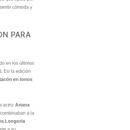
 sentir cómoda y
ÓN PARA
o en los últimos
. En la edición
tacón en tonos
a actriz
Ariana
 combinaban a la
va Longoria
nte a su