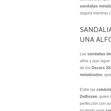
sandalias metal
segura mientras c
SANDALI
UNA ALF
Las
sandalias de
años y que sigue 
de los
Oscars
20
metalizados
, qu
Entre las
celebri
DeBosee
, quien
perfección con su 
luciendo unas
sa