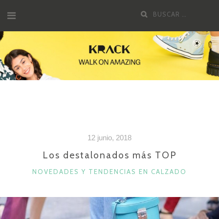
Saltar
Buscar
al
por:
contenido
12 junio, 2018
Los destalonados más TOP
CATEGORÍAS
NOVEDADES Y TENDENCIAS EN CALZADO