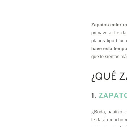
Zapatos color r
primavera. Le da
planos tipo bluch
have esta temp
que te sientas má
¿QUÉ Z
1.
ZAPAT
¿Boda, bautizo, c
le darán mucho ro