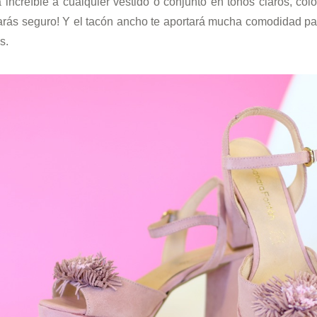
increíble a cualquier vestido o conjunto en tonos claros, col
arás seguro! Y el tacón ancho te aportará mucha comodidad pa
s.