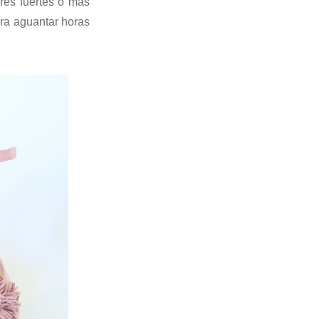
ores fuertes o más
ra aguantar horas